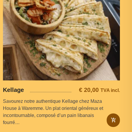
Kellage
€
20,00
TVA incl.
Savourez notre authentique Kellage chez Maza
House à Waremme. Un plat oriental généreux et
incontournable, composé d’un pain libanais
fourré…