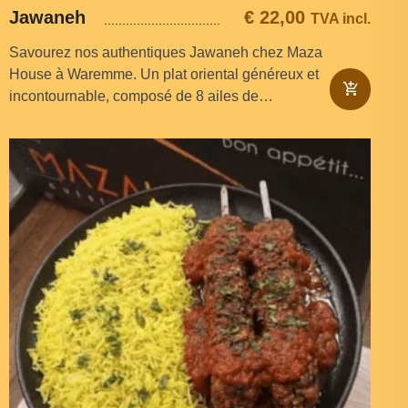
Jawaneh
€
22,00
TVA incl.
Savourez nos authentiques Jawaneh chez Maza
House à Waremme. Un plat oriental généreux et
incontournable, composé de 8 ailes de…