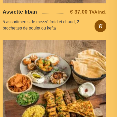
Assiette liban
€
37,00
TVA incl.
5 assortiments de mezzé froid et chaud, 2
brochettes de poulet ou kefta