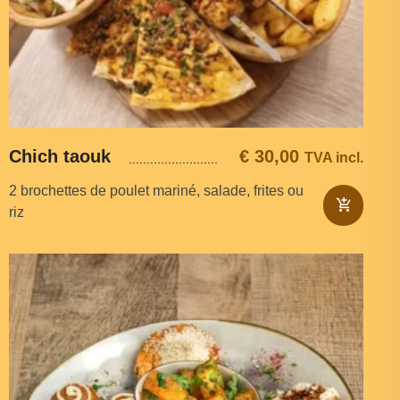
Chich taouk
€
30,00
TVA incl.
2 brochettes de poulet mariné, salade, frites ou
riz