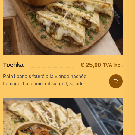
Tochka
€
25,00
TVA incl.
Pain libanais fourré à la viande hachée,
fromage, halloumi cuit sur grill, salade