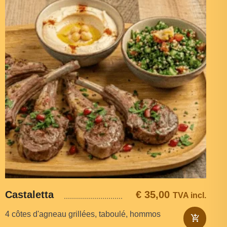
Castaletta
€
35,00
TVA incl.
4 côtes d'agneau grillées, taboulé, hommos