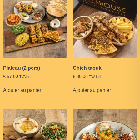
Plateau (2 pers)
Chich taouk
€
57,00
€
30,00
TVA incl.
TVA incl.
Ajouter au panier
Ajouter au panier