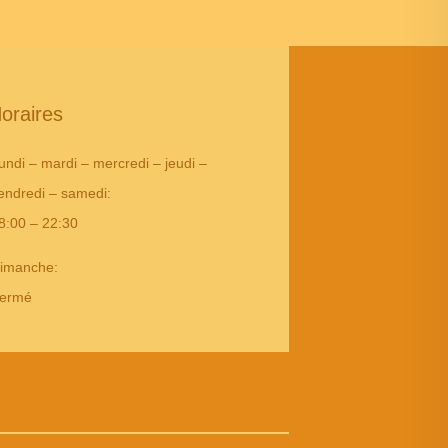
oraires
undi – mardi – mercredi – jeudi –
endredi – samedi
:
8:00 – 22:30
imanche:
ermé