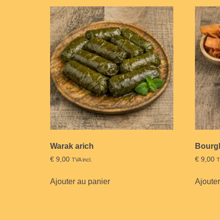
Warak arich
Bourg
€
9,00
€
9,00
TVA incl.
T
Ajouter au panier
Ajouter