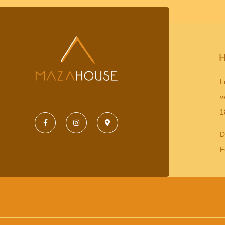
H
L
v
1
D
F