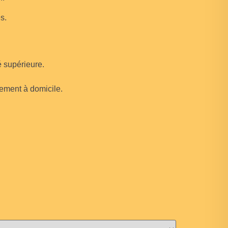
s.
é supérieure.
tement à domicile.