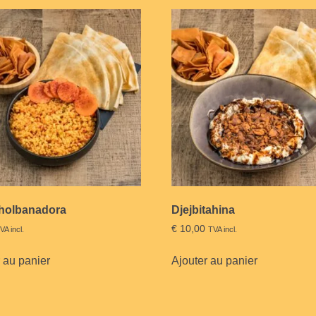
holbanadora
Djejbitahina
€
10,00
VA incl.
TVA incl.
 au panier
Ajouter au panier