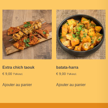
Extra chich taouk
batata-harra
€
9,00
€
9,00
TVA incl.
TVA incl.
Ajouter au panier
Ajouter au panier