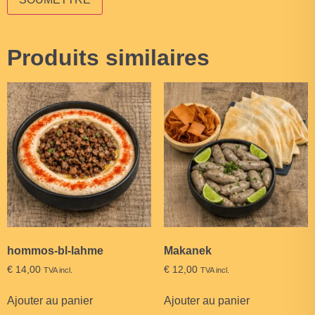
Produits similaires
hommos-bl-lahme
Makanek
€
14,00
€
12,00
TVA incl.
TVA incl.
Ajouter au panier
Ajouter au panier